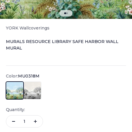
Go to item 1
Go to item 2
YORK Wallcoverings
MURALS RESOURCE LIBRARY SAFE HARBOR WALL
MURAL
Sale price
Color:
MU0318M
MU0318M
MU0319M
Quantity: