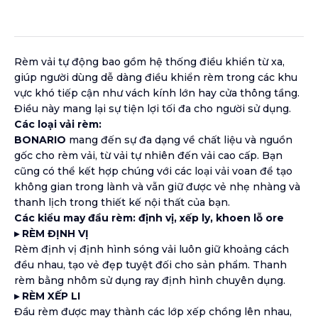
Sale price
Rèm vải tự động bao gồm hệ thống điều khiển từ xa,
giúp người dùng dễ dàng điều khiển rèm trong các khu
vực khó tiếp cận như vách kính lớn hay cửa thông tầng.
Điều này mang lại sự tiện lợi tối đa cho người sử dụng.
Các loại vải rèm:
BONARIO
mang đến sự đa dạng về chất liệu và nguồn
gốc cho rèm vải, từ vải tự nhiên đến vải cao cấp. Bạn
cũng có thể kết hợp chúng với các loại vải voan để tạo
không gian trong lành và vẫn giữ được vẻ nhẹ nhàng và
thanh lịch trong thiết kế nội thất của bạn.
Các kiểu may đầu rèm: định vị, xếp ly, khoen lỗ ore
▸ RÈM ĐỊNH VỊ
Rèm định vị định hình sóng vải luôn giữ khoảng cách
đều nhau, tạo vẻ đẹp tuyệt đối cho sản phẩm. Thanh
rèm bằng nhôm sử dụng ray định hình chuyên dụng.
▸ RÈM XẾP LI
Đầu rèm được may thành các lớp xếp chồng lên nhau,