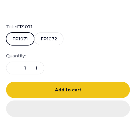
Sale price
Title:
FP1071
FP1071
FP1072
Quantity:
Add to cart