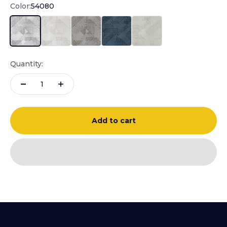
Color:
54080
54080
54081
54082
54083
54084
Quantity:
Add to cart