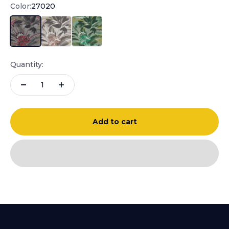
Color:
27020
27020
27021
27022
Quantity:
Add to cart