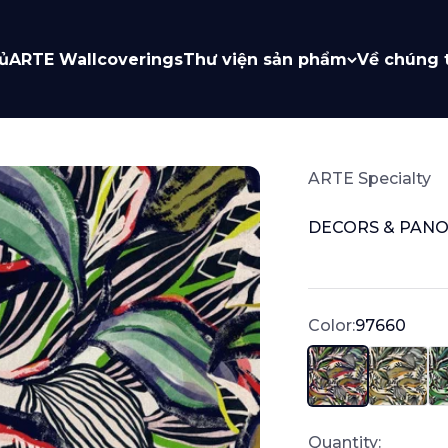
ủ
ARTE Wallcoverings
Thư viện sản phẩm
Về chúng 
ARTE Specialty
DECORS & PANO
Sale price
Color:
97660
97660
97661
97
Quantity: