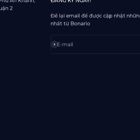
Phú An Khánh,
ĐĂNG KÝ NGAY!
uận 2
Để lại email để được cập nhật nhữn
nhất từ Bonario
Subscribe
E-mail