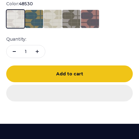
Color:
48530
48530
48531
48532
48533
48534
Quantity:
Add to cart