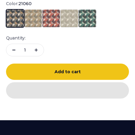
Color:
21060
21060
21061
21062
21063
21064
Quantity:
Add to cart