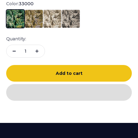
Color:
33000
33000
33001
33002
33003
Quantity:
Add to cart