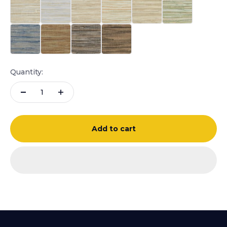
9368 - Silver Navy Mod
9369 - Olive Dream
9370 - Baldwin Steel
9371 - Gold Heritage
Quantity:
Add to cart