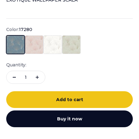
EXOTIQUE WALLPAPER SCALA
Sale price
Color:
17280
17280
17281
17282
17283
Quantity:
Add to cart
Buy it now