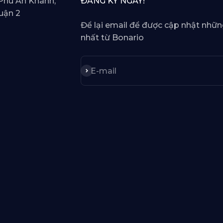
Phú An Khánh,
ĐĂNG KÝ NGAY!
uận 2
Để lại email để được cập nhật nhữn
nhất từ Bonario
Subscribe
E-mail