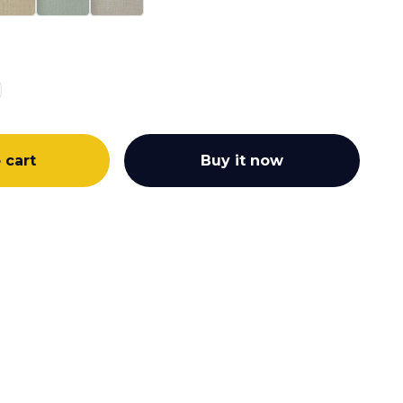
 cart
Buy it now