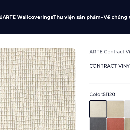
ủ
ARTE Wallcoverings
Thư viện sản phẩm
Về chúng 
ARTE Contract Vi
CONTRACT VINY
Sale price
Color:
51120
51120
51131
6
67337
67338
67