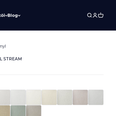
tôi
Blog
Search
Login
Cart
nyl
L STREAM
7330
67331
67332
67333
67334
67335
67336
339
67340
67341