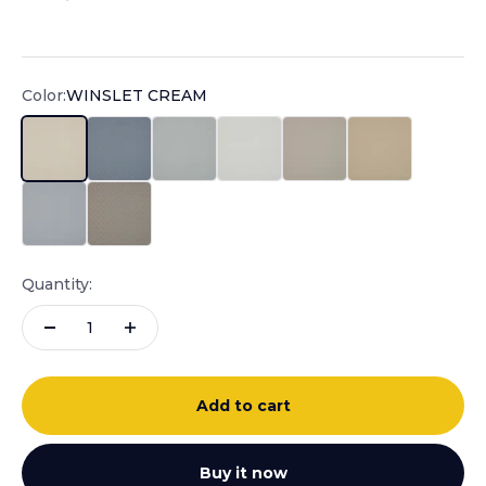
Sale price
Color:
WINSLET CREAM
WINSLET CREAM
WINSLET DENIM
WINSLET DUCK EGG
WINSLET IVORY
WINSLET NATURAL
WINSLET SAND
WINSLET SILVER BLUE
WINSLET SMOKE
Quantity:
Add to cart
Buy it now