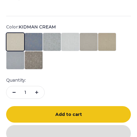
Sale price
Color:
KIDMAN CREAM
KIDMAN CREAM
KIDMAN DENIM
KIDMAN DUCK EGG
KIDMAN IVORY
KIDMAN NATURAL
KIDMAN SANDS
KIDMAN SILVER BLUE
KIDMAN SMOKE
Quantity:
Add to cart