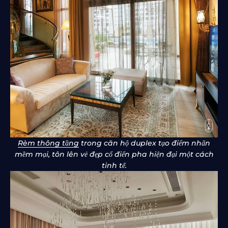
Rèm thông tầng
trong căn hộ duplex tạo điểm nhấn
mềm mại, tôn lên vẻ đẹp cổ điển pha hiện đại một cách
tinh tế.