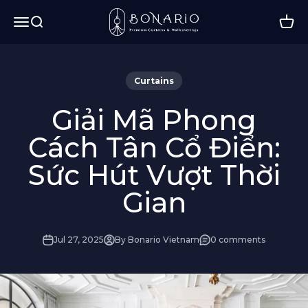
Skip to content
Bonario - Premium Curtains and Wallco
Menu
Search
Cart
Curtains
Giải Mã Phong
Cách Tân Cổ Điển:
Sức Hút Vượt Thời
Gian
Jul 27, 2025
By Bonario Vietnam
0 comments