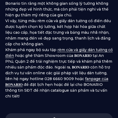
Bonario tin rằng một không gian sống lý tưởng không
những đẹp về hình thức, mà còn phải tiện nghi và thể
hiện gu thẩm mỹ riêng của gia chủ.
Vì vậy, từng mẫu rèm cửa và giấy dán tường cổ điển đều
được tuyển chọn kỹ lưỡng, kết hợp hài hòa giữa chất
liệu cao cấp, họa tiết đặc trưng và bảng màu nhã nhặn,
nhằm mang đến vẻ đẹp sang trọng, thanh lịch và đẳng
cấp cho không gian.
Khám phá ngay bộ sưu tập
rèm cửa và giấy dán tường cổ
điển
hoặc ghé thăm Showroom của 𝐁𝐎𝐍𝐀𝐑𝐈𝐎 tại An
Phú, Quận 2 để trải nghiệm trực tiếp và khám phá thêm
nhiều sản phẩm độc đáo. Ngoài ra, 𝐁𝐎𝐍𝐀𝐑𝐈𝐎 còn hỗ trợ
dịch vụ tư vấn online các giải pháp vật liệu dán tường,
liên hệ ngay hotline 028 6660 9009 hoặc
fanpage của
𝐁𝐎𝐍𝐀𝐑𝐈𝐎
để đặt lịch hẹn hoặc để lại cho BONARIO
thông tin SĐT để nhận catalogue sản phẩm và tư vấn
chi tiết!