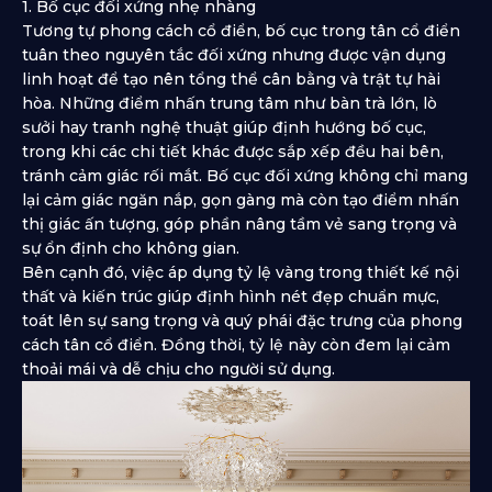
1. Bố cục đối xứng nhẹ nhàng
Tương tự phong cách cổ điển, bố cục trong tân cổ điển
tuân theo nguyên tắc đối xứng nhưng được vận dụng
linh hoạt để tạo nên tổng thể cân bằng và trật tự hài
hòa. Những điểm nhấn trung tâm như bàn trà lớn, lò
sưởi hay tranh nghệ thuật giúp định hướng bố cục,
trong khi các chi tiết khác được sắp xếp đều hai bên,
tránh cảm giác rối mắt. Bố cục đối xứng không chỉ mang
lại cảm giác ngăn nắp, gọn gàng mà còn tạo điểm nhấn
thị giác ấn tượng, góp phần nâng tầm vẻ sang trọng và
sự ổn định cho không gian.
Bên cạnh đó, việc áp dụng tỷ lệ vàng trong thiết kế nội
thất và kiến trúc giúp định hình nét đẹp chuẩn mực,
toát lên sự sang trọng và quý phái đặc trưng của phong
cách tân cổ điển. Đồng thời, tỷ lệ này còn đem lại cảm
thoải mái và dễ chịu cho người sử dụng.