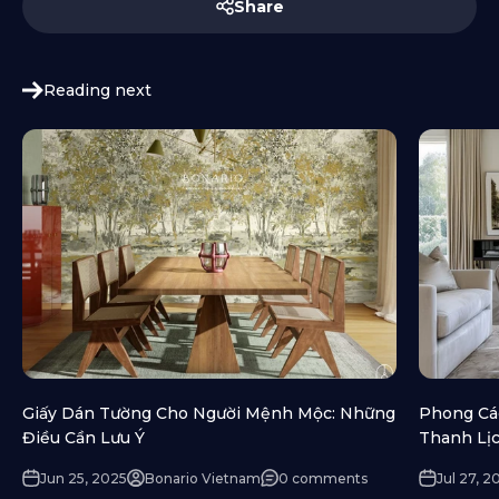
Share
Reading next
Giấy Dán Tường Cho Người Mệnh Mộc: Những
Phong Các
Điều Cần Lưu Ý
Thanh Lị
Jun 25, 2025
Bonario Vietnam
0 comments
Jul 27, 2