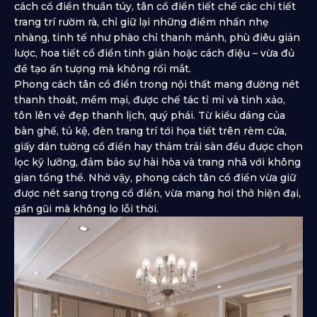
cách cổ điển thuần túy, tân cổ điển tiết chế các chi tiết
trang trí rườm rà, chỉ giữ lại những điểm nhấn nhẹ
nhàng, tinh tế như phào chỉ thanh mảnh, phù điêu giản
lược, hoa tiết cổ điển tinh giản hoặc cách điệu – vừa đủ
để tạo ấn tượng mà không rối mắt.
Phong cách tân cổ điển trong nội thất mang đường nét
thanh thoát, mềm mại, được chế tác tỉ mỉ và tinh xảo,
tôn lên vẻ đẹp thanh lịch, quý phái. Từ kiểu dáng của
bàn ghế, tủ kệ, đèn trang trí tới họa tiết trên rèm cửa,
giấy dán tường cổ điển hay thảm trải sàn đều được chọn
lọc kỹ lưỡng, đảm bảo sự hài hòa và trang nhã với không
gian tổng thể. Nhờ vậy, phong cách tân cổ điển vừa giữ
được nét sang trọng cổ điển, vừa mang hơi thở hiện đại,
gần gũi mà không lo lỗi thời.