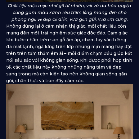
Chất liệu mộc mạc như gỗ tự nhiên, vải và da hòa quyện
cùng gam màu xanh rêu trầm lắng mang đến cho
phòng ngủ vẻ đẹp cổ điển, vừa gần gũi, vừa ấm cúng.
Không dừng lại ở cảm nhận thị giác, mỗi chất liệu còn
mang đến một trải nghiệm xúc giác độc đáo. Cảm giác
khi bước chân trên sàn gỗ ấm áp, chạm tay vào tường
đá mát lạnh, ngả lưng trên lớp nhung mịn màng hay đặt
trên trên tấm thảm êm ái – mỗi điểm chạm đều giúp kết
nối sâu sắc với không gian sống. Khi được phối hợp tinh
tế, các chất liệu này không những nâng tầm vẻ đẹp
sang trọng mà còn kiến tạo nên không gian sống gần
gũi, chân thực và tràn đầy cảm xúc.