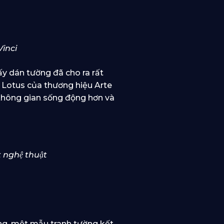
Vinci
ấy dán tường đã cho ra rất
 Lotus của thương hiệu Arte
không gian sống động hơn và
t nghệ thuật
ng, một mẫu tranh tường kết