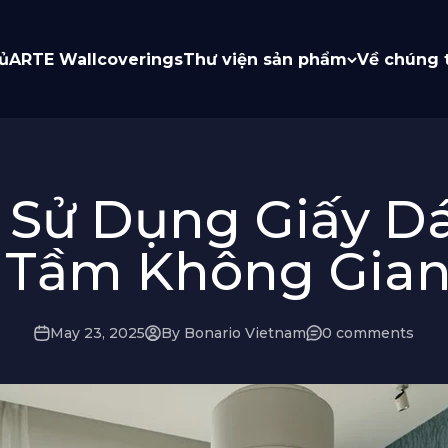
ủ
ARTE Wallcoverings
Thư viện sản phẩm
Về chúng 
t Sử Dụng Giấy D
 Tầm Không Gian
May 23, 2025
By Bonario Vietnam
0 comments