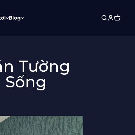
tôi
Blog
Search
Login
Cart
án Tường
 Sống