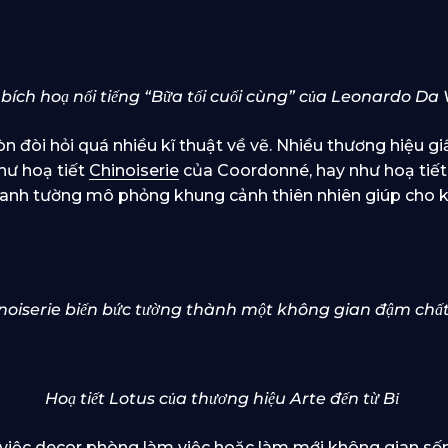
bích hoạ nổi tiếng “Bữa tối cuối cùng” của Leonardo Da 
 đòi hỏi quá nhiều kĩ thuật về vẽ. Nhiều thương hiệu gi
hư hoạ tiết
Chinoiserie
của Coordonné, hay như hoạ tiết
ranh tường mô phỏng khung cảnh thiên nhiên giúp cho 
inoiserie biến bức tường thành một không gian đậm chấ
Hoạ tiết Lotus của thương hiệu Arte đến từ Bỉ
việc decor phòng làm việc hoặc làm mới không gian số