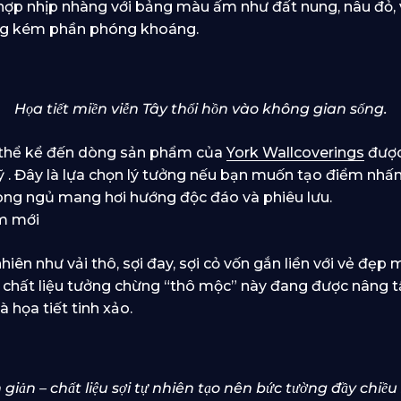
 hợp nhịp nhàng với bảng màu ấm như đất nung, nâu đỏ,
g kém phần phóng khoáng.
Họa tiết miền viễn Tây thổi hồn vào không gian sống.
ó thể kể đến dòng sản phẩm của
York Wallcoverings
được
 . Đây là lựa chọn lý tưởng nếu bạn muốn tạo điểm nhấn
ng ngủ mang hơi hướng độc đáo và phiêu lưu.
àm mới
nhiên như vải thô, sợi đay, sợi cỏ vốn gắn liền với vẻ đẹ
g chất liệu tưởng chừng “thô mộc” này đang được nâng t
họa tiết tinh xảo.
 giản – chất liệu sợi tự nhiên tạo nên bức tường đầy chiề