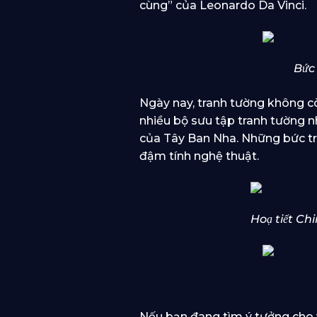
cùng” của Leonardo Da Vinci.
Bức 
Ngày nay, tranh tường không còn
nhiều bộ sưu tập tranh tường n
của Tây Ban Nha. Những bức t
đậm tính nghệ thuật.
Hoạ tiết Ch
Nếu bạn đang tìm ý tưởng cho 